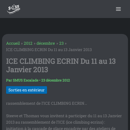
contenu
Aller
principal
au
contenu
Accueil
2012
décembre
23
ICE CLIMBING ECRIN Du 11 au 13 Janvier 2013
ICE CLIMBING ECRIN Du 11 au 13
Janvier 2013
Par
SMUS Escalade
•
23 décembre 2012
Sorties en extérieur
rassemblement de l’ICE CLIMBING ECRIN…
Steeve et Thomas vous invitent à participer du 11 au 13 Janvier
2013 au rassemblement de l’ICE (ice climbing ecrins) :
initiation à la cascade de glace encadrée par des ateliers de