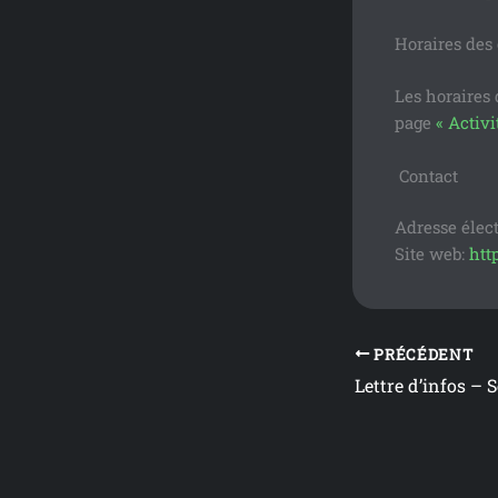
Horaires des
Les horaires 
page
« Activi
Contact
Adresse élect
Site web:
htt
PRÉCÉDENT
Lettre d’infos –