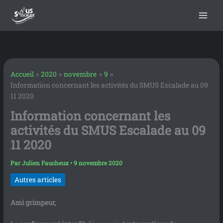
contenu
Aller
principal
au
contenu
Accueil
2020
novembre
9
Information concernant les activités du SMUS Escalade au 09
11 2020
Information concernant les
activités du SMUS Escalade au 09
11 2020
Par
Julien Faucheux
•
9 novembre 2020
Autres articles
Ami grimpeur,