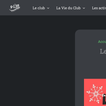
contenu
Aller
principal
Le club
La Vie du Club
Les acti
au
contenu
Accu
Le