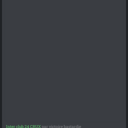
Inter club 24 CRUX
par victoire bastardie