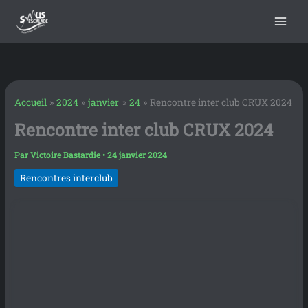
contenu
Aller
principal
au
contenu
Accueil
2024
janvier
24
Rencontre inter club CRUX 2024
Rencontre inter club CRUX 2024
Par
Victoire Bastardie
•
24 janvier 2024
Rencontres interclub