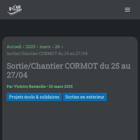
contenu
Aller
principal
au
contenu
Accueil
2025
mars
26
Sortie/Chantier CORMOT du 25 au 27/04
Sortie/Chantier CORMOT du 25 au
27/04
Par
Victoire Bastardie
•
26 mars 2025
Projets écolo & solidaires
Sorties en extérieur