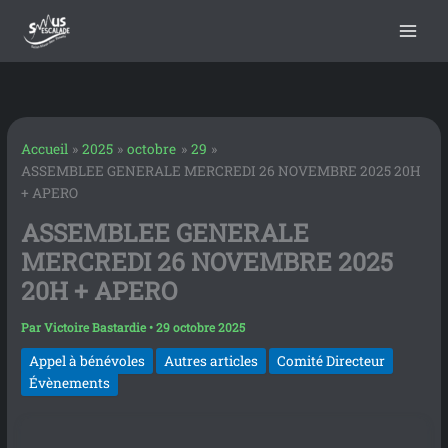
contenu
Aller
principal
au
contenu
Accueil
2025
octobre
29
ASSEMBLEE GENERALE MERCREDI 26 NOVEMBRE 2025 20H
+ APERO
ASSEMBLEE GENERALE
MERCREDI 26 NOVEMBRE 2025
20H + APERO
Par
Victoire Bastardie
•
29 octobre 2025
Appel à bénévoles
Autres articles
Comité Directeur
Évènements