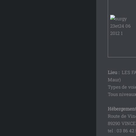
Lieu :
LES FAL
Maur)
Types de voie
Tous niveaux
Hébergement
Route de Vin
89290 VINC
tel : 03 86 42