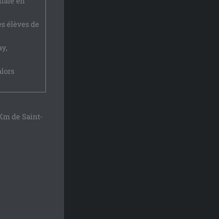
liale en
es élèves de
ay,
alors
Km de Saint-