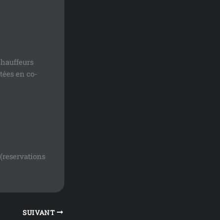
chauffeurs
tées en co-
(reservations
SUIVANT