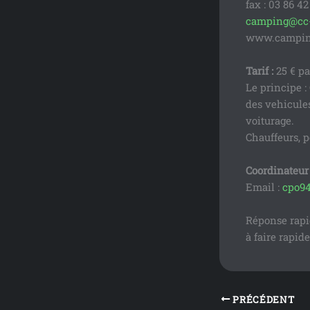
fax : 03 86 42
camping@cc-
www.camping
Tarif :
25 € pa
Le principe :
des vehicules
voiturage.
Chauffeurs, p
Coordinateur 
Email :
cpo94
Réponse rapi
à faire rapid
PRÉCÉDENT