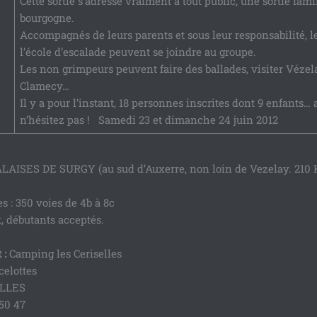
Cette sortie s’adresse vraiment à tout public, une sortie fami
bourgogne.
Accompagnés de leurs parents et sous leur responsabilité, l
l’école d’escalade peuvent se joindre au groupe.
Les non grimpeurs peuvent faire des ballades, visiter Vézel
Clamecy…
Il y a pour l’instant, 18 personnes inscrites dont 9 enfants… 
n’hésitez pas ! Samedi 23 et dimanche 24 juin 2012
AISES DE SURGY (au sud d’Auxerre, non loin de Vezelay. 210 
s : 350 voies de 4b à 8c
, débutants acceptés.
 :
Camping les Ceriselles
celottes
ELLES
 50 47