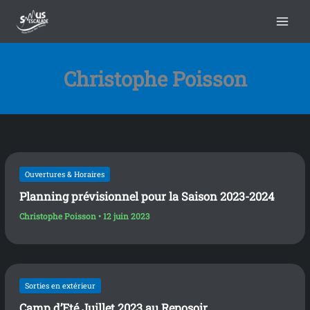
contenu
C
A
Aller
principal
a
r
au
t
c
contenu
é
h
g
i
Christophe Poisson
o
v
r
e
i
s
e
s
Ouvertures & Horaires
Planning prévisionnel pour la Saison 2023-2024
Christophe Poisson
•
12 juin 2023
Sorties en extérieur
Camp d’Eté Juillet 2023 au Reposoir