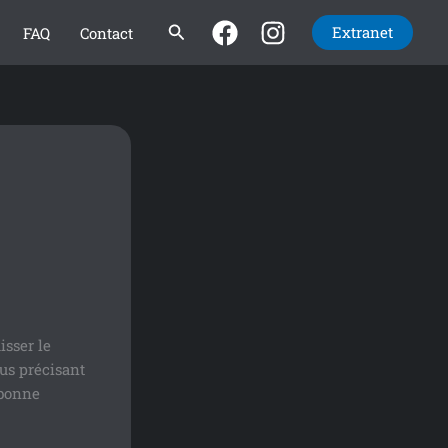
Rechercher
Extranet
FAQ
Contact
isser le
us précisant
 bonne