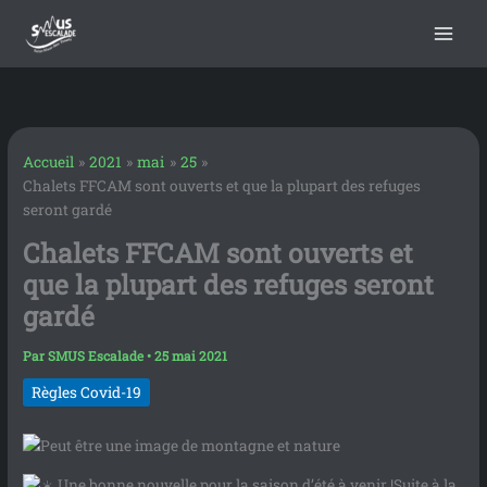
contenu
Aller
principal
au
contenu
Accueil
2021
mai
25
Chalets FFCAM sont ouverts et que la plupart des refuges
seront gardé
Chalets FFCAM sont ouverts et
que la plupart des refuges seront
gardé
Par
SMUS Escalade
•
25 mai 2021
Règles Covid-19
Une bonne nouvelle pour la saison d’été à venir !Suite à la