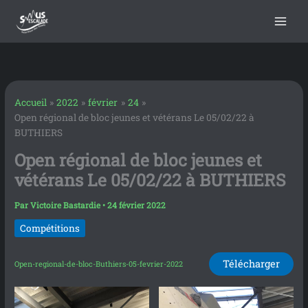
contenu
Aller
principal
au
contenu
Accueil
2022
février
24
Open régional de bloc jeunes et vétérans Le 05/02/22 à
BUTHIERS
Open régional de bloc jeunes et
vétérans Le 05/02/22 à BUTHIERS
Par
Victoire Bastardie
•
24 février 2022
Compétitions
Télécharger
Open-regional-de-bloc-Buthiers-05-fevrier-2022