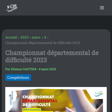
contenu
Aller
principal
au
contenu
Accueil
2023
mars
4
Championnat départemental de difficulté 2023
Championnat départemental de
difficulté 2023
Par
Etienne GAUTIER
•
4 mars 2023
Compétitions