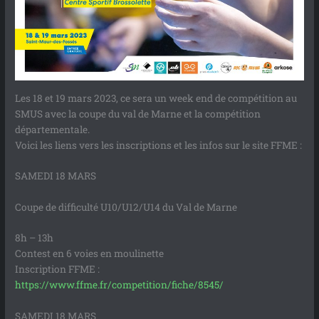
Les 18 et 19 mars 2023, ce sera un week end de compétition au
SMUS avec la coupe du val de Marne et la compétition
départementale.
Voici les liens vers les inscriptions et les infos sur le site FFME :
SAMEDI 18 MARS
Coupe de difficulté U10/U12/U14 du Val de Marne
8h – 13h
Contest en 6 voies en moulinette
Inscription FFME :
https://www.ffme.fr/competition/fiche/8545/
SAMEDI 18 MARS