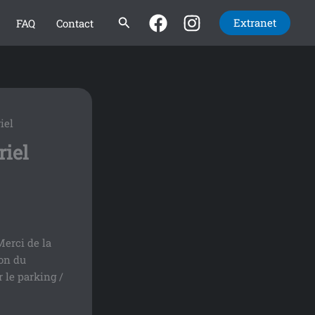
Rechercher
Extranet
FAQ
Contact
iel
riel
Merci de la
ion du
r le parking /