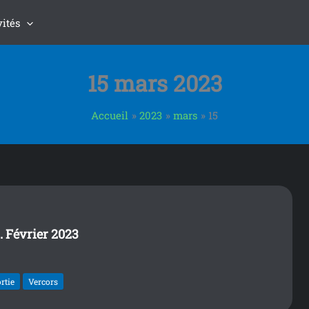
vités
15 mars 2023
Accueil
2023
mars
15
. Février 2023
rtie
Vercors