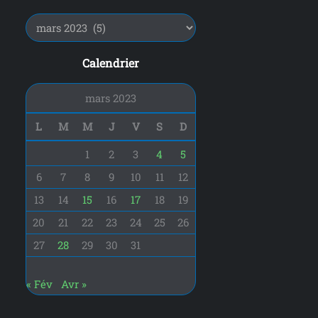
e
r
:
Calendrier
mars 2023
L
M
M
J
V
S
D
1
2
3
4
5
6
7
8
9
10
11
12
13
14
15
16
17
18
19
20
21
22
23
24
25
26
27
28
29
30
31
« Fév
Avr »