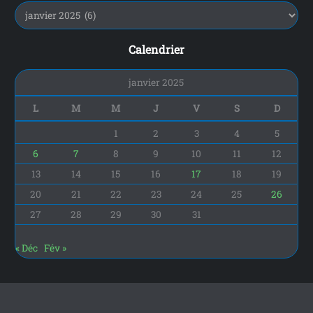
r
:
Calendrier
janvier 2025
L
M
M
J
V
S
D
1
2
3
4
5
6
7
8
9
10
11
12
13
14
15
16
17
18
19
20
21
22
23
24
25
26
27
28
29
30
31
« Déc
Fév »