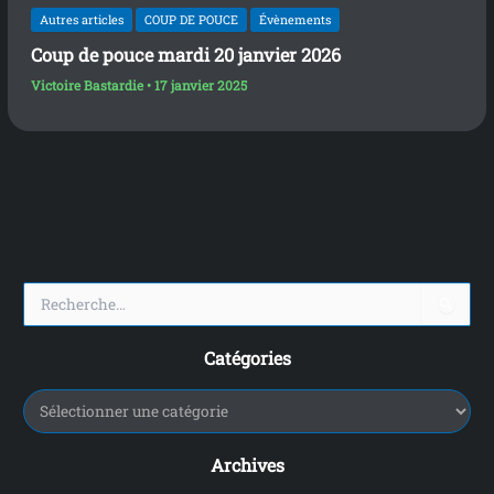
Autres articles
COUP DE POUCE
Évènements
Coup de pouce mardi 20 janvier 2026
Victoire Bastardie
•
17 janvier 2025
R
e
c
Catégories
h
e
r
c
h
Archives
e