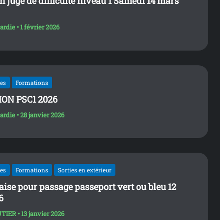
 juge de difficulté niveau 1 Samedi 14 mars
tardie
•
1 février 2026
les
Formations
ON PSC1 2026
tardie
•
28 janvier 2026
les
Formations
Sorties en extérieur
laise pour passage passeport vert ou bleu 12
6
UTIER
•
13 janvier 2026