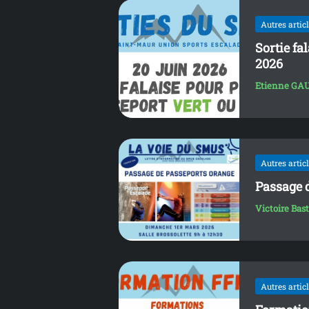
Autres artic
Sortie fa
2026
Etienne GA
Autres artic
Passage 
Victoire Bas
Autres artic