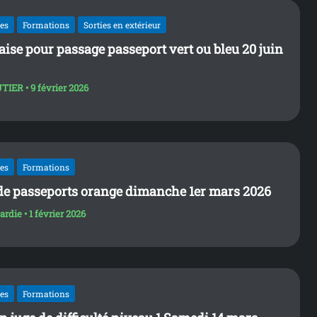
les
Formations
Sorties en extérieur
laise pour passage passeport vert ou bleu 20 juin
UTIER
•
9 février 2026
les
Formations
de passeports orange dimanche 1er mars 2026
tardie
•
1 février 2026
les
Formations