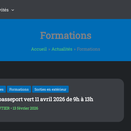
vités
Formations
Accueil
Actualités
Formations
les
Formations
Sorties en extérieur
asseport vert 11 avril 2026 de 9h à 13h
UTIER
•
13 février 2026