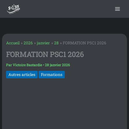
contenu
Aller
principal
au
contenu
Accueil
2026
janvier
28
FORMATION PSC1 2026
FORMATION PSC1 2026
Par
Victoire Bastardie
•
28 janvier 2026
Autres articles
Formations